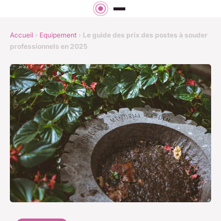
Accueil
›
Equipement
›
Le guide des prix des postes à souder
professionnels en 2025