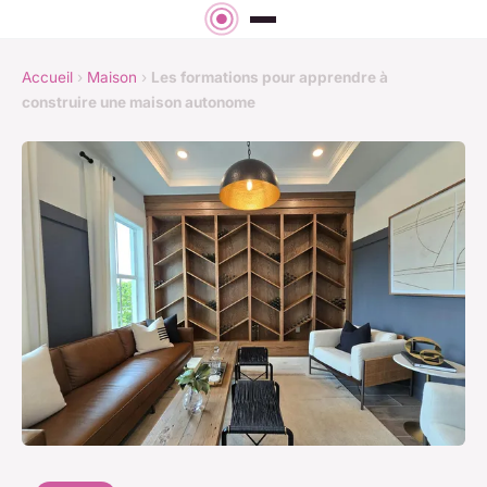
Accueil
›
Maison
›
Les formations pour apprendre à
construire une maison autonome