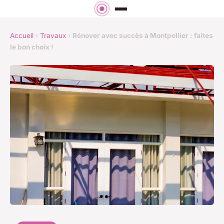
Accueil
›
Travaux
›
Rénover avec succès à Montpellier : faites
le bon choix !