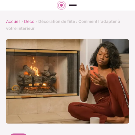
Accueil
›
Deco
›
Décoration de fête : Comment l'adapter à
votre intérieur