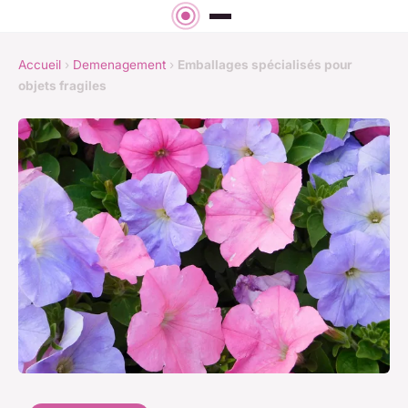
Accueil
›
Demenagement
›
Emballages spécialisés pour
objets fragiles